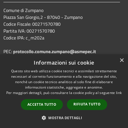
Comune di Zumpano
Piazza San Giorgio,2 - 87040 - Zumpano
Codice Fiscale: 00271570780
Partita IVA: 00271570780
Codice IPA: c_m202a
PEC:
protocollo.comune.zumpano@asmepec.it
Centralino Unico: 0984788333/4
×
Informazioni sui cookie
Questo sito web utilizza cookie tecnici e assimilati strettamente
necessari al corretto funzionamento e alla navigazione del sito,
nonché un cookie tecnico analitico al solo fine di elaborare
Prenotazione appuntamento
informazioni statistiche, aggregate e anonime.
Segnalazione disservizio
Per maggiori dettagli, può consultare la cookie policy al seguente
link
Leggi le FAQ
RIFIUTA TUTTO
ACCETTA TUTTO
Richiesta assistenza
MOSTRA DETTAGLI