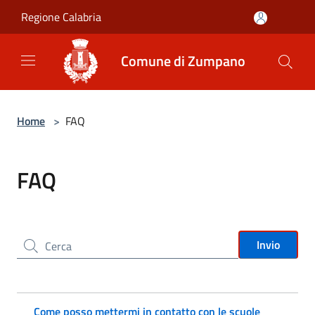
Salta al contenuto principale
Regione Calabria
Comune di Zumpano
Home
>
FAQ
FAQ
Cerca nel sito
Invio
Come posso mettermi in contatto con le scuole