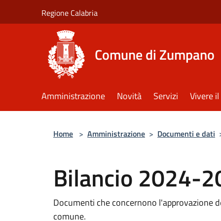
Salta al contenuto principale
Regione Calabria
Comune di Zumpano
Amministrazione
Novità
Servizi
Vivere 
Home
>
Amministrazione
>
Documenti e dati
Bilancio 2024-2
Documenti che concernono l'approvazione del
comune.