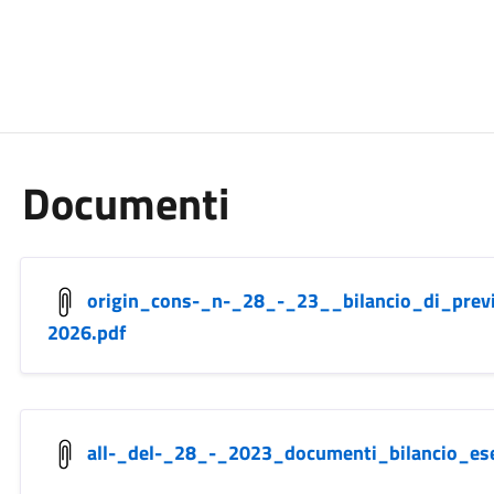
Documenti
origin_cons-_n-_28_-_23__bilancio_di_prev
2026.pdf
all-_del-_28_-_2023_documenti_bilancio_es