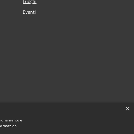
Luoghi
Eventi
×
nzionamento e
nformazioni