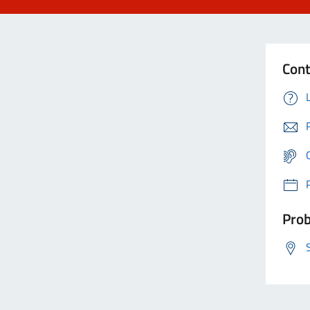
Cont
Prob