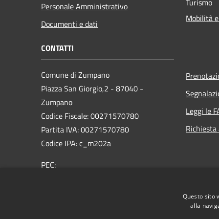
Turismo
Personale Amministrativo
Mobilità e
Documenti e dati
CONTATTI
Comune di Zumpano
Prenotaz
Piazza San Giorgio,2 - 87040 -
Segnalazi
Zumpano
Leggi le 
Codice Fiscale: 00271570780
Richiesta
Partita IVA: 00271570780
Codice IPA: c_m202a
PEC:
protocollo.comune.zumpano@asmepec.it
Centralino Unico: 0984788333/4
Questo sito 
alla navig