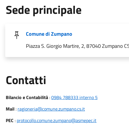
Sede principale
Comune di Zumpano
Piazza S. Giorgio Martire, 2, 87040 Zumpano CS,
Utili
Contatti
Bilancio e Contabilità
:
0984 788333 interno 5
Mail
:
ragioneria@comune.zumpano.cs.it
PEC
:
protocollo.comune.zumpano@asmepec.it