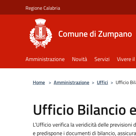
Salta al contenuto principale
Regione Calabria
Comune di Zumpano
Amministrazione
Novità
Servizi
Vivere 
Home
>
Amministrazione
>
Uffici
>
Ufficio Bi
Ufficio Bilancio 
L’Ufficio verifica la veridicità delle previsioni
e predispone i documenti di bilancio, assicura