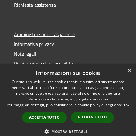
Richiesta assistenza
Amministrazione trasparente
Informativa privacy
Note legali
Dichiarazione di accessibilità
×
Informazioni sui cookie
Questo sito web utilizza cookie tecnici e assimilati strettamente
necessari al corretto funzionamento e alla navigazione del sito,
RSS
Copyright © 2026 • Comune di
nonché un cookie tecnico analitico al solo fine di elaborare
informazioni statistiche, aggregate e anonime.
Accessibilità
Zumpano • Powered by
Per maggiori dettagli, può consultare la cookie policy al seguente
link
Privacy
Municipium
Accesso
•
Cookie
redazione
RIFIUTA TUTTO
ACCETTA TUTTO
Mappa del sito
Obiettivi di accessibilità
MOSTRA DETTAGLI