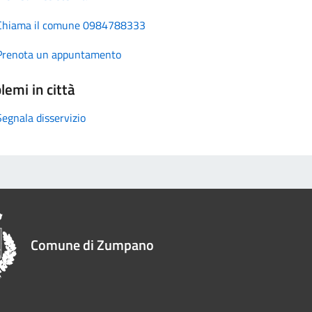
Chiama il comune 0984788333
Prenota un appuntamento
lemi in città
Segnala disservizio
Comune di Zumpano