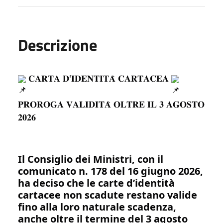
Descrizione
 𝐂𝐀𝐑𝐓𝐀 𝐃'𝐈𝐃𝐄𝐍𝐓𝐈𝐓𝐀̀ 𝐂𝐀𝐑𝐓𝐀𝐂𝐄𝐀 
𝐏𝐑𝐎𝐑𝐎𝐆𝐀 𝐕𝐀𝐋𝐈𝐃𝐈𝐓𝐀̀ 𝐎𝐋𝐓𝐑𝐄 𝐈𝐋 𝟑 𝐀𝐆𝐎𝐒𝐓𝐎 
𝟐𝟎𝟐𝟔
Il Consiglio dei Ministri, con il 
comunicato n. 178 del 16 giugno 2026, 
ha deciso che le carte d’identità 
cartacee non scadute restano valide 
fino alla loro naturale scadenza, 
anche oltre il termine del 3 agosto 