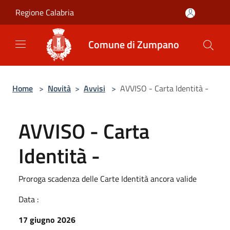
Salta al contenuto principale
Regione Calabria
Comune di Zumpano
Home
>
Novità
>
Avvisi
>
AVVISO - Carta Identità -
AVVISO - Carta
Identità -
Proroga scadenza delle Carte Identità ancora valide
Data :
17 giugno 2026