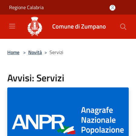
Salta al contenuto principale
Regione Calabria
Comune di Zumpano
Home
>
Novità
>
Servizi
Avvisi: Servizi