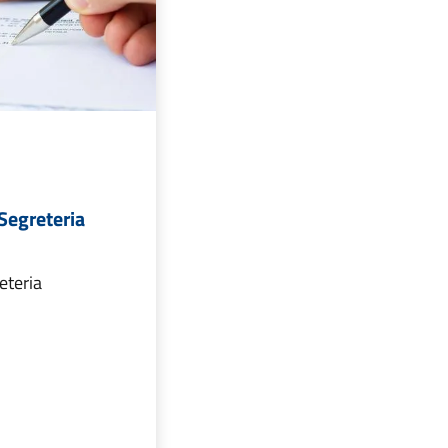
i Segreteria
reteria