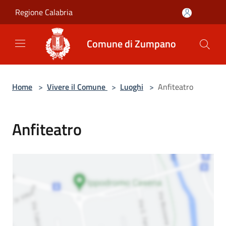
Salta al contenuto principale
Regione Calabria
Comune di Zumpano
Home
>
Vivere il Comune
>
Luoghi
>
Anfiteatro
Anfiteatro