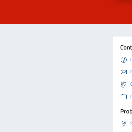
Cont
Prob