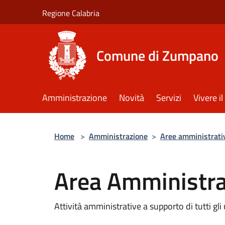
Salta al contenuto principale
Regione Calabria
Comune di Zumpano
Amministrazione
Novità
Servizi
Vivere 
Home
>
Amministrazione
>
Aree amministrati
Area Amministra
Attività amministrative a supporto di tutti gli u